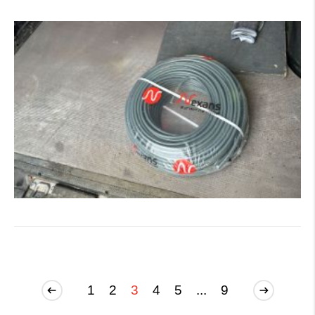
1
2
3
4
5
...
9