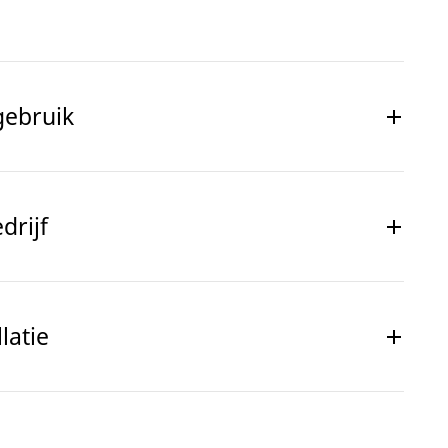
gebruik
drijf
latie