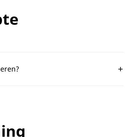
pte
leren?
ning