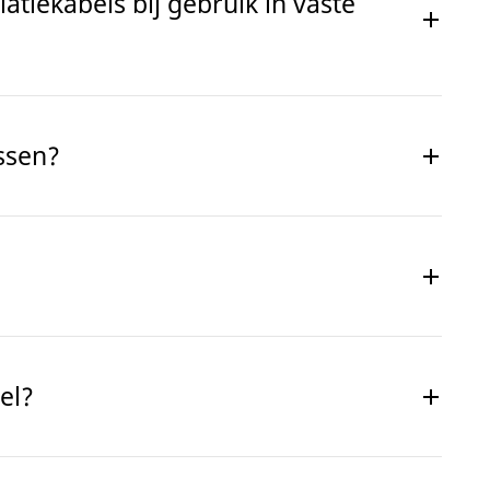
latiekabels bij gebruik in vaste
ssen?
el?