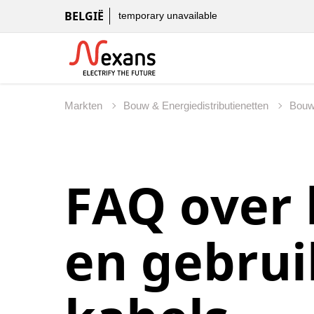
BELGIË
temporary unavailable
Markten
Bouw & Energiedistributienetten
Bou
FAQ over 
en gebrui