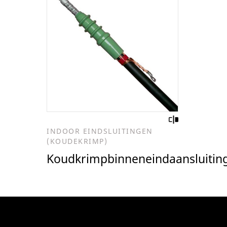
INDOOR EINDSLUITINGEN
(KOUDEKRIMP)
Koudkrimpbinneneindaansluitin