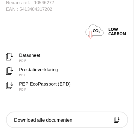
Nexans ref. : 10546272
trekt de draad nog beter en
kan je nog makkelijker
EAN : 5413404317202
werken
. H07V-U Eca voldoet aan brandklasse Eca
volgens EN 50575.
LOW
CO
2
CARBON
Datasheet
PDF
Prestatieverklaring
PDF
PEP EcoPassport (EPD)
PDF
Download alle documenten