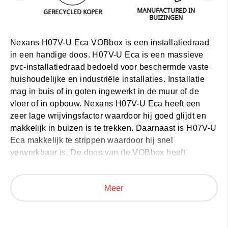
MANUFACTURED IN
GERECYCLED KOPER
BUIZINGEN
RUK
Nexans H07V-U Eca VOBbox is een installatiedraad
in een handige doos. H07V-U Eca is een massieve
pvc-installatiedraad bedoeld voor beschermde vaste
huishoudelijke en industriële installaties. Installatie
mag in buis of in goten ingewerkt in de muur of de
vloer of in opbouw. Nexans H07V-U Eca heeft een
zeer lage wrijvingsfactor waardoor hij goed glijdt en
makkelijk in buizen is te trekken. Daarnaast is
H07V-U
Eca makkelijk te strippen
waardoor hij snel
verwerkbaar is.
De doos van de VOBbox heeft
dezelfde kleur als de draad die erin zit
. Ook de sectie
is duidelijk leesbaar op alle zijden. Hierdoor heb je de
Meer
juiste draad meteen vast. Het karton van de VOBbox is
bovendien
extra vochtbestendig
, ideaal voor op
vochtige werven. Verder is de doos ontworpen om
spiraalvorming tot een minimum te beperken. Hierdoor