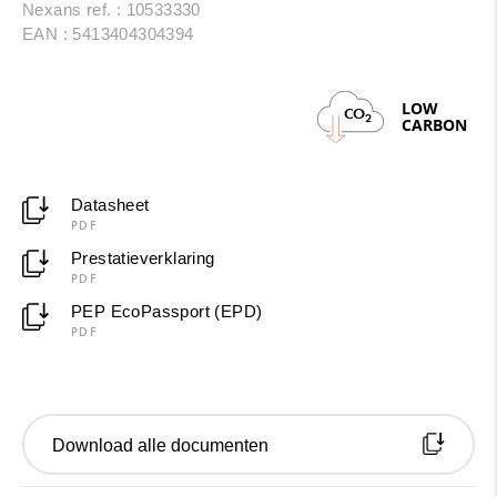
Nexans ref. : 10533330
trekt de draad nog beter en
kan je nog makkelijker
EAN : 5413404304394
werken
. H07V-U Eca voldoet aan brandklasse Eca
volgens EN 50575.
LOW
CO
2
CARBON
Datasheet
PDF
Prestatieverklaring
PDF
PEP EcoPassport (EPD)
PDF
Download alle documenten