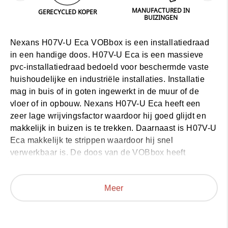
MANUFACTURED IN
GERECYCLED KOPER
BUIZINGEN
RUK
Nexans H07V-U Eca VOBbox is een installatiedraad
in een handige doos. H07V-U Eca is een massieve
pvc-installatiedraad bedoeld voor beschermde vaste
huishoudelijke en industriële installaties. Installatie
mag in buis of in goten ingewerkt in de muur of de
vloer of in opbouw. Nexans H07V-U Eca heeft een
zeer lage wrijvingsfactor waardoor hij goed glijdt en
makkelijk in buizen is te trekken. Daarnaast is
H07V-U
Eca makkelijk te strippen
waardoor hij snel
verwerkbaar is.
De doos van de VOBbox heeft
dezelfde kleur als de draad die erin zit
. Ook de sectie
is duidelijk leesbaar op alle zijden. Hierdoor heb je de
Meer
juiste draad meteen vast. Het karton van de VOBbox is
bovendien
extra vochtbestendig
, ideaal voor op
vochtige werven. Verder is de doos ontworpen om
spiraalvorming tot een minimum te beperken. Hierdoor