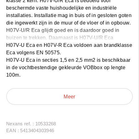
klasse 2 kern. H07V-U/R Eca is bedoeld voor
beschermde vaste huishoudelijke en industriële
installaties. Installatie mag in buis of in gesloten goten
die ingewerkt zijn in de muur of de vloer of in opbouw.
H07V-U/R Eca glijdt goed en is daardoor goed in
buizen te trekken. Daarnaast is H07V-U/R Eca
makkelijk te strippen waardoor hij snel verwerkbaar is.
H07V-U Eca en H07V-R Eca voldoen aan brandklasse
De draad kan belast worden tot een maximale
Eca volgens EN 50575.
adertemperatuur van 70°C.
H07V-U Eca in secties 1,5 en 2,5 mm2 is beschikbaar
in de vochtbestendige gekleurde VOBbox op lengte
100m.
Meer
Nexans ref. : 10533268
EAN : 5413404303946