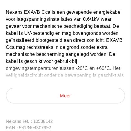
Nexans EXAVB Cca
is een gewapende energiekabel
voor laagspanningsinstallaties van 0,6/1kV waar
gevaar voor mechanische beschadiging bestaat. De
kabel is UV-bestendig en mag bovengronds worden
geïnstalleerd blootgesteld aan direct zonlicht. EXAVB
Cca mag rechtstreeks in de grond zonder extra
mechanische bescherming aangelegd worden. De
kabel is geschikt voor gebruik bij
omgevingstemperaturen tussen -20°C en +60°C. Het
veiligheidscircuit onder de bewapening is geschikt als
aarding voor geleiders tot en met 6mm2.
Nexans EXAVB Cca
heeft brandklasse Cca-s3,d2,a3
Meer
volgens EN 50575 en mag volgens het AREI in bundel
of laag aangelegd worden en in ruimtes met verhoogd
brandgevaar.
Nexans ref. : 10538142
EAN : 5413404307692