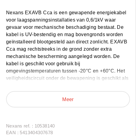
Nexans EXAVB Cca
is een gewapende energiekabel
voor laagspanningsinstallaties van 0,6/1kV waar
gevaar voor mechanische beschadiging bestaat. De
kabel is UV-bestendig en mag bovengronds worden
geïnstalleerd blootgesteld aan direct zonlicht. EXAVB
Cca mag rechtstreeks in de grond zonder extra
mechanische bescherming aangelegd worden. De
kabel is geschikt voor gebruik bij
omgevingstemperaturen tussen -20°C en +60°C. Het
veiligheidscircuit onder de bewapening is geschikt als
aarding voor geleiders tot en met 6mm2.
Nexans EXAVB Cca
heeft brandklasse Cca-s3,d2,a3
Meer
volgens EN 50575 en mag volgens het AREI in bundel
of laag aangelegd worden en in ruimtes met verhoogd
brandgevaar.
Nexans ref. : 10538140
EAN : 5413404307678