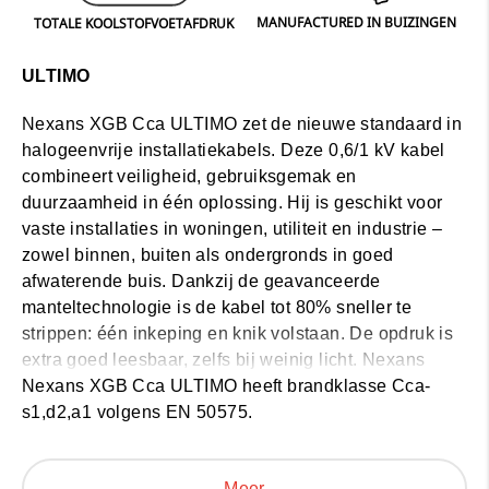
MANUFACTURED IN BUIZINGEN
TOTALE KOOLSTOFVOETAFDRUK
ULTIMO
Nexans XGB Cca ULTIMO
zet de nieuwe standaard in
halogeenvrije installatiekabels. Deze 0,6/1 kV kabel
combineert veiligheid, gebruiksgemak en
duurzaamheid in één oplossing. Hij is geschikt voor
vaste installaties in woningen, utiliteit en industrie –
zowel binnen, buiten als ondergronds in goed
afwaterende buis. Dankzij de geavanceerde
manteltechnologie is de kabel tot 80% sneller te
strippen: één inkeping en knik volstaan. De opdruk is
extra goed leesbaar, zelfs bij weinig licht.
Nexans
XGB Cca ULTIMO
Nexans XGB Cca ULTIMO heeft brandklasse Cca-
is UV-bestendig, bestand tegen
temperaturen van -20 °C tot +60 °C, en biedt een
s1,d2,a1 volgens EN 50575.
verhoogde brandveiligheid dankzij de halogeenvrije
samenstelling. Geproduceerd in België en voorzien
Meer