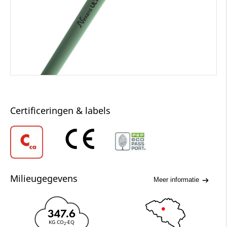
Certificeringen & labels
Milieugegevens
Meer informatie
347.6
KG CO
-EQ
2