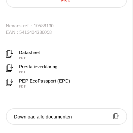
van een milieupaspoort (PEP EcoPassport) voor
transparantie over de ecologische voetafdruk.
Nexans ref. : 10588130
EAN : 5413404336098
Datasheet
PDF
Prestatieverklaring
PDF
PEP EcoPassport (EPD)
PDF
Download alle documenten