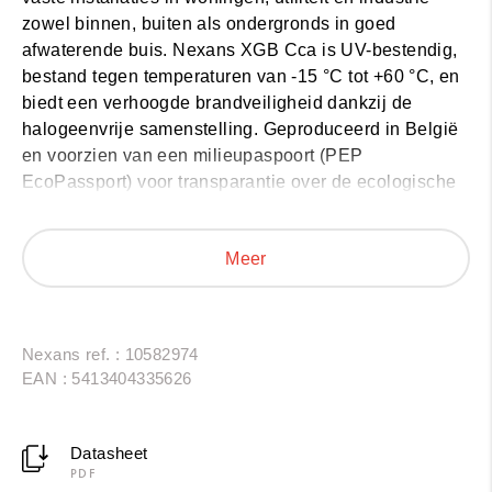
zowel binnen, buiten als ondergronds in goed
afwaterende buis.
Nexans XGB Cca
is UV-bestendig,
bestand tegen temperaturen van -15 °C tot +60 °C, en
biedt een verhoogde brandveiligheid dankzij de
halogeenvrije samenstelling. Geproduceerd in België
en voorzien van een milieupaspoort (PEP
EcoPassport) voor transparantie over de ecologische
voetafdruk.
Meer
Nexans ref. : 10582974
EAN : 5413404335626
Datasheet
PDF