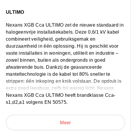
ULTIMO
Nexans XGB Cca ULTIMO
zet de nieuwe standaard in
halogeenvrije installatiekabels. Deze 0,6/1 kV kabel
combineert veiligheid, gebruiksgemak en
duurzaamheid in één oplossing. Hij is geschikt voor
vaste installaties in woningen, utiliteit en industrie –
zowel binnen, buiten als ondergronds in goed
afwaterende buis. Dankzij de geavanceerde
manteltechnologie is de kabel tot 80% sneller te
strippen: één inkeping en knik volstaan. De opdruk is
extra goed leesbaar, zelfs bij weinig licht.
Nexans
XGB Cca ULTIMO
Nexans XGB Cca ULTIMO heeft brandklasse Cca-
is UV-bestendig, bestand tegen
temperaturen van -20 °C tot +60 °C, en biedt een
s1,d2,a1 volgens EN 50575.
verhoogde brandveiligheid dankzij de halogeenvrije
samenstelling. Geproduceerd in België en voorzien
Meer
van een milieupaspoort (PEP EcoPassport) voor
transparantie over de ecologische voetafdruk.