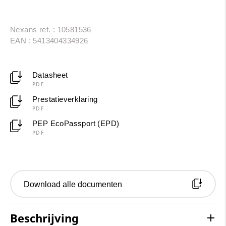
Nexans ref. : 10581536
EAN : 5413404334926
Datasheet
PDF
Prestatieverklaring
PDF
PEP EcoPassport (EPD)
PDF
Download alle documenten
Beschrijving