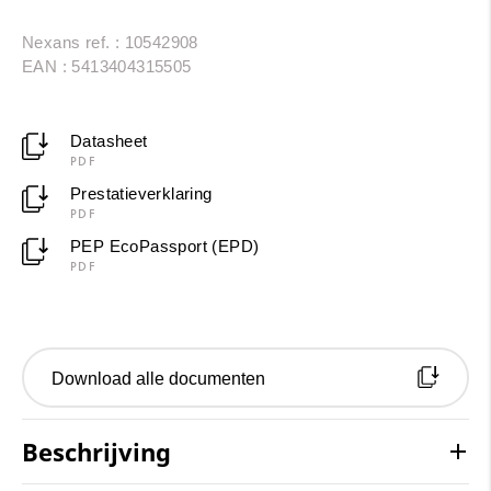
Nexans ref. : 10542908
EAN : 5413404315505
Datasheet
PDF
Prestatieverklaring
PDF
PEP EcoPassport (EPD)
PDF
Download alle documenten
Beschrijving