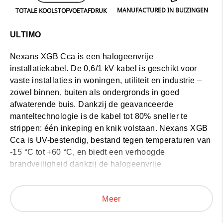
MANUFACTURED IN BUIZINGEN
TOTALE KOOLSTOFVOETAFDRUK
ULTIMO
Nexans XGB Cca
is een halogeenvrije
installatiekabel. De 0,6/1 kV kabel is geschikt voor
vaste installaties in woningen, utiliteit en industrie –
zowel binnen, buiten als ondergronds in goed
afwaterende buis. Dankzij de geavanceerde
manteltechnologie is de kabel tot 80% sneller te
strippen: één inkeping en knik volstaan.
Nexans XGB
Cca
is UV-bestendig, bestand tegen temperaturen van
-15 °C tot +60 °C, en biedt een verhoogde
brandveiligheid dankzij de halogeenvrije
samenstelling. Geproduceerd in België en voorzien
van een milieupaspoort (PEP EcoPassport) voor
Meer
transparantie over de ecologische voetafdruk.