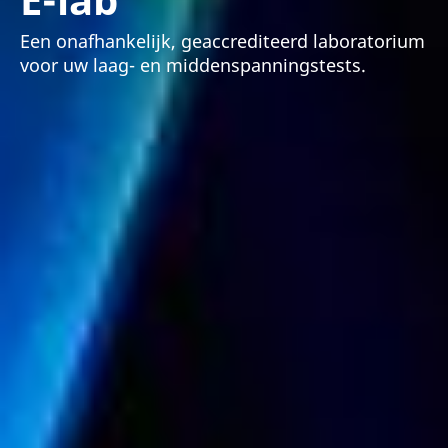
Een onafhankelijk, geaccrediteerd laboratorium
voor uw laag- en middenspanningstests.