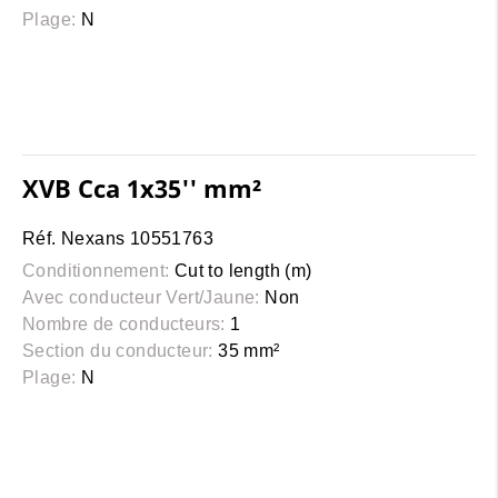
Plage:
N
XVB Cca 1x35'' mm²
Réf. Nexans 10551763
Conditionnement:
Cut to length (m)
Avec conducteur Vert/Jaune:
Non
Nombre de conducteurs:
1
Section du conducteur:
35 mm²
Plage:
N