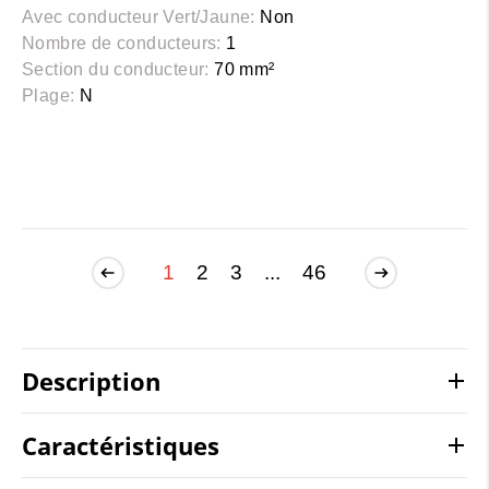
Avec conducteur Vert/Jaune:
Non
Nombre de conducteurs:
1
Section du conducteur:
70 mm²
Plage:
N
1
2
3
...
46
Description
Caractéristiques