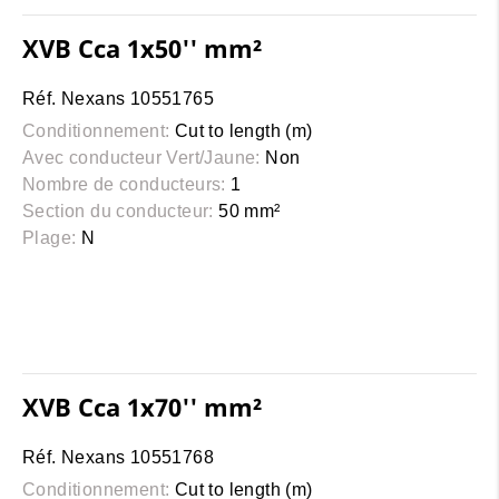
XVB Cca 1x50'' mm²
Réf. Nexans 10551765
Conditionnement:
Cut to length (m)
Avec conducteur Vert/Jaune:
Non
Nombre de conducteurs:
1
Section du conducteur:
50 mm²
Plage:
N
XVB Cca 1x70'' mm²
Réf. Nexans 10551768
Conditionnement:
Cut to length (m)