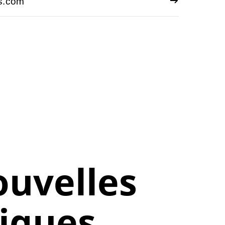
ns.com
ouvelles
tiques