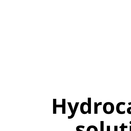
Hydroca
solut