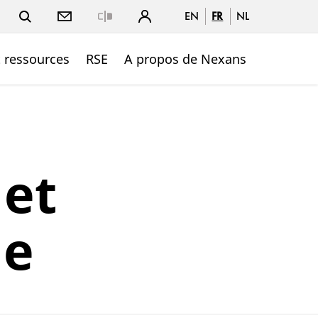
EN
FR
NL
Close
t ressources
RSE
A propos de Nexans
 et
ie