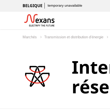
BELGIQUE
temporary unavailable
Marchés
Transmission et distribution d'énergie
Inte
rése