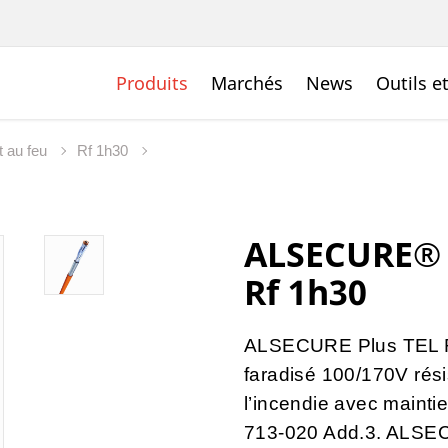
Produits
Marchés
News
Outils e
t au feu
Rf 1h30
ALSECURE® 
Rf 1h30
ALSECURE Plus TEL Rf
faradisé 100/170V rési
l’incendie avec
mainti
713-020 Add.3
. ALSEC