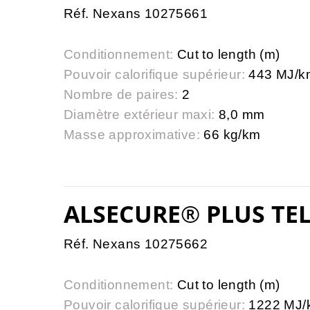
Réf. Nexans 10275661
Conditionnement:
Cut to length (m)
Pouvoir calorifique supérieur:
443 MJ/k
Nombre de paires:
2
Diamètre extérieur maxi:
8,0 mm
Masse approximative:
66 kg/km
ALSECURE® PLUS TEL
Réf. Nexans 10275662
Conditionnement:
Cut to length (m)
Pouvoir calorifique supérieur:
1222 MJ/