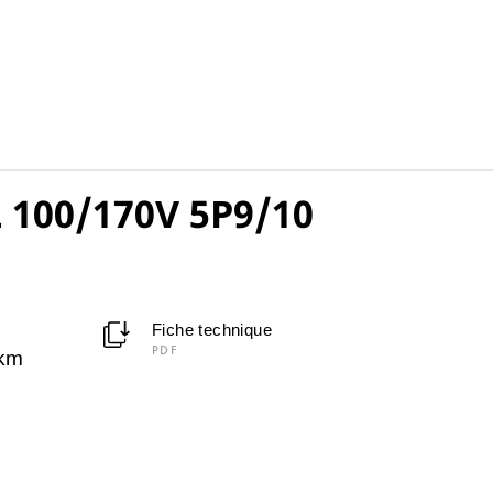
 100/170V 5P9/10
Fiche technique
PDF
km