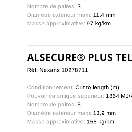
Nombre de paires:
3
Diamètre extérieur maxi:
11,4 mm
Masse approximative:
97 kg/km
ALSECURE® PLUS TEL
Réf. Nexans 10278711
Conditionnement:
Cut to length (m)
Pouvoir calorifique supérieur:
1864 MJ/
Nombre de paires:
5
Diamètre extérieur maxi:
13,9 mm
Masse approximative:
156 kg/km