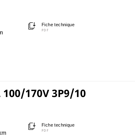
Fiche technique
PDF
m
 100/170V 3P9/10
Fiche technique
PDF
km