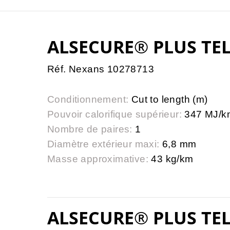
ALSECURE® PLUS TEL
Réf. Nexans 10278713
Conditionnement:
Cut to length (m)
Pouvoir calorifique supérieur:
347 MJ/k
Nombre de paires:
1
Diamètre extérieur maxi:
6,8 mm
Masse approximative:
43 kg/km
ALSECURE® PLUS TEL