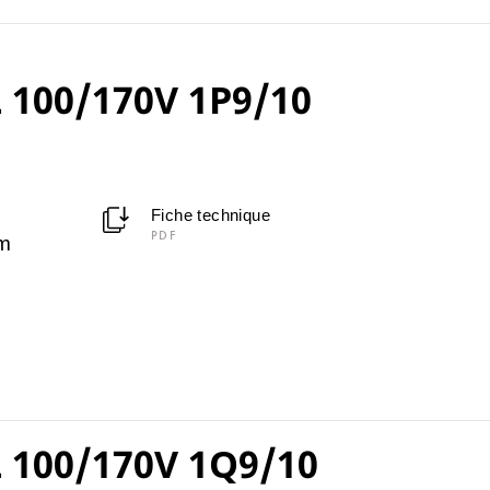
 100/170V 1P9/10
Fiche technique
PDF
m
 100/170V 1Q9/10