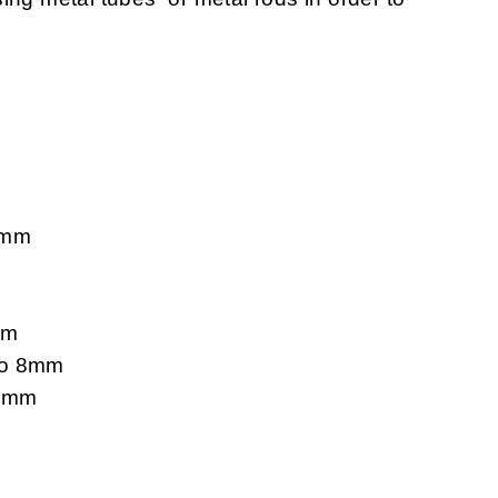
0mm
mm
to 8mm
 6mm