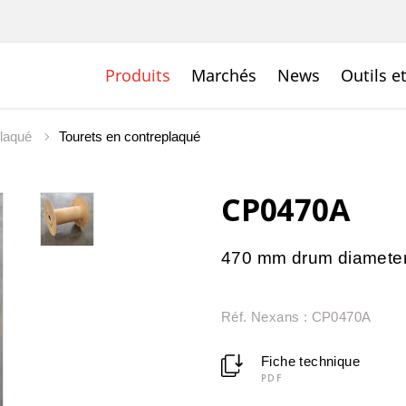
Produits
Marchés
News
Outils e
plaqué
Tourets en contreplaqué
CP0470A
470 mm drum diamete
Réf. Nexans : CP0470A
Fiche technique
PDF