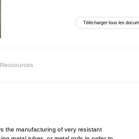
Télécharger tous les docu
Ressources
ws the manufacturing of very resistant
ing metal tubes or metal rods in order to