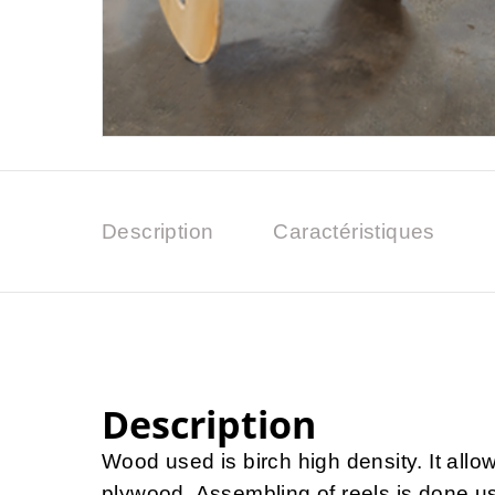
Description
Caractéristiques
Description
Wood used is birch high density. It allo
plywood. Assembling of reels is done us