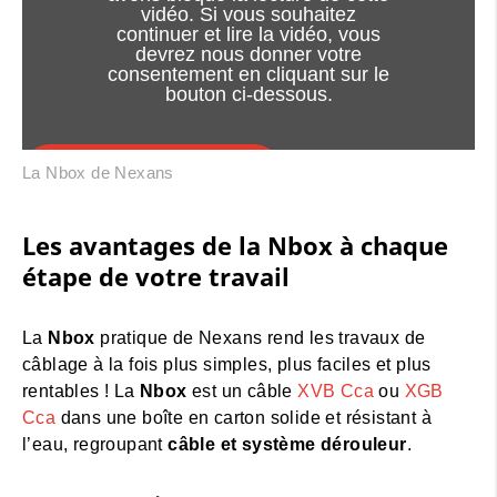
vidéo. Si vous souhaitez
continuer et lire la vidéo, vous
devrez nous donner votre
consentement en cliquant sur le
bouton ci-dessous.
J'accepte - lancer la vidéo
La Nbox de Nexans
Consentement à l'utilisation des cookies
Les avantages de la Nbox à chaque
étape de votre travail
La
Nbox
pratique de Nexans rend les travaux de
câblage à la fois plus simples, plus faciles et plus
rentables ! La
Nbox
est un câble
XVB Cca
ou
XGB
Cca
dans une boîte en carton solide et résistant à
l’eau, regroupant
câble et système dérouleur
.